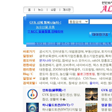
GVK 선혜 행복나눔터~!
농수산물 유통
♡ KCC 믿음창호 인테리어
청와대
|
유니스왑
|
광주시청
|
코인마켓
|
트위터 선혜
|
틱톡
바로가기
공시지가,
인터넷등기,
대법원경매,
부동산정보,
토지이용
알정보Ⅰ
광주보육센터,
사회적기업진흥원,
중소기업컨설팅,
특허
윈도아넷
문자나라
닷네임,
참세상 뉴스
오아시스,
cafe24,
장흥표고
편한세상
등초본떼기,
광주,
오버추어,
네이버사전,
덱스 토큰등록
편리한넷
대한항공,
ZOOM
대한주택광주,
디프링팅,
애터미,
덱
Blog / C
윈도아.
참선도,
농산물 다팜,
블로그멘토링,
행가람
바로
알정보 ☞
오쏠렌
마무스
다팜,
바이낸스
CSS News
네이버광
검색포탈 i
네이버,
다음,
네이트,
참세상
코리아,
올아이,
파란,
엠
연화원(緣華園)~!!
GVK 
GVK 참선도 철인 진산, 명상,
유튜브 
참선, 생활에 유�..
명상, 정
하나월드토큰(HWT)~♡
영광 참
하나월드토큰(HWT)디지털 암
영광 법