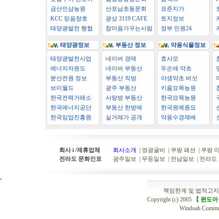
금산인삼농원
산포남초동문회
표준지가
KCC 믿음창호
광상 3119 CAFE
토지정보
태양광발전 행협
참마음가꾸는사람
정부 민원24
태양광정보
부동산 정보
약용식물정보
태양광발전사업
네이버 경매
효사모
에너지자원도
네이버 부동산
두손애 약초
분산전원 정보
부동산 직방
야생약초 버섯
브이월드
광주 부동산
키움묘목농원
한국전력거래소
사랑방 부동산
한국묘목농원
한국에너지공단
부동산 한방에
한국원예종묘
한국임업진흥원
실거래가 공개
약용수경재배
회사 i /제휴업체
회사소개
|
영광굴비
|
쿠팡 패션
|
쿠팡 
전라도 문화인포
광주일보
|
무등일보
|
전남일보
|
전라
책임한계 및 법적고지
Copyright (c) 2005
【 윈도아
Windoah Communi