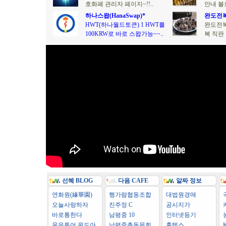
호화폐 관리자 페이지~!!..
안내 블
하나스왑(HanaSwap)*
완도전복
HWT(하나월드토큰) 1 HWT를
완도전복
100KRW로 바로 스왑가능~~..
복 직판 
선혜 BLOG
다음 CAFE
알짜 정보
연화원(緣華園)
행가람협동조합
대법원경매
오늘사랑하자
진주정 C
공시지가
바로통한다
남평중 10
인터넷등기
웃음투어 윈도아
남평중총동문회
홈텍스